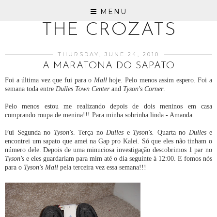
MENU
THE CROZATS
THURSDAY, JUNE 24, 2010
A MARATONA DO SAPATO
Foi a última vez que fui para o
Mall
hoje. Pelo menos assim espero. Foi a
semana toda entre
Dulles Town Center
and
Tyson's Corner
.
Pelo menos estou me realizando depois de dois meninos em casa
comprando roupa de menina!!! Para minha sobrinha linda - Amanda.
Fui Segunda no
Tyson's
. Terça no
Dulles
e
Tyson's.
Quarta no
Dulles
e
encontrei um sapato que amei na Gap pro Kalei. Só que eles não tinham o
número dele. Depois de uma minuciosa investigação descobrimos 1 par no
Tyson's
e eles guardariam para mim até o dia seguinte à 12:00. E fomos nós
para o
Tyson's Mall
pela terceira vez essa semana!!!