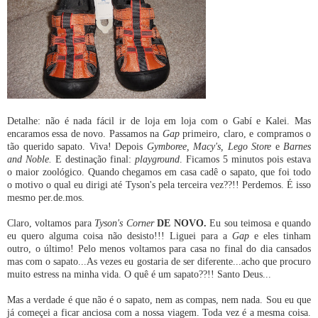
Detalhe: não é nada fácil ir de loja em loja com o Gabí e Kalei. Mas
encaramos essa de novo. Passamos na
Gap
primeiro, claro, e compramos o
tão querido sapato. Viva! Depois
Gymboree, Macy's, Lego Store
e
Barnes
and Noble.
E destinação final:
playground
. Ficamos 5 minutos pois estava
o maior zoológico. Quando chegamos em casa cadê o sapato, que foi todo
o motivo o qual eu dirigi até Tyson's pela terceira vez??!! Perdemos. É isso
mesmo per.de.mos.
Claro, voltamos para
Tyson's Corner
DE NOVO.
Eu sou teimosa e quando
eu quero alguma coisa não desisto!!! Liguei para a
Gap
e eles tinham
outro, o último! Pelo menos voltamos para casa no final do dia cansados
mas com o sapato...As vezes eu gostaria de ser diferente...acho que procuro
muito estress na minha vida. O quê é um sapato??!! Santo Deus...
Mas a verdade é que não é o sapato, nem as compas, nem nada. Sou eu que
já começei a ficar anciosa com a nossa viagem. Toda vez é a mesma coisa.