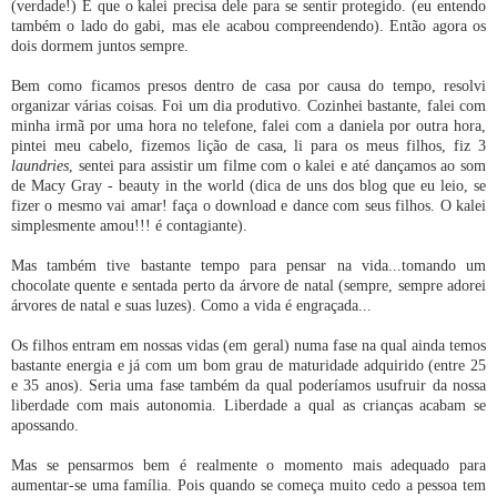
(verdade!) E que o kalei precisa dele para se sentir protegido. (eu entendo
também o lado do gabi, mas ele acabou compreendendo). Então agora os
dois dormem juntos sempre.
Bem como ficamos presos dentro de casa por causa do tempo, resolvi
organizar várias coisas. Foi um dia produtivo. Cozinhei bastante, falei com
minha irmã por uma hora no telefone, falei com a daniela por outra hora,
pintei meu cabelo, fizemos lição de casa, li para os meus filhos, fiz 3
laundries
, sentei para assistir um filme com o kalei e até dançamos ao som
de Macy Gray - beauty in the world (dica de uns dos blog que eu leio, se
fizer o mesmo vai amar! faça o download e dance com seus filhos. O kalei
simplesmente amou!!! é contagiante).
Mas também tive bastante tempo para pensar na vida...tomando um
chocolate quente e sentada perto da árvore de natal (sempre, sempre adorei
árvores de natal e suas luzes). Como a vida é engraçada...
Os filhos entram em nossas vidas (em geral) numa fase na qual ainda temos
bastante energia e já com um bom grau de maturidade adquirido (entre 25
e 35 anos). Seria uma fase também da qual poderíamos usufruir da nossa
liberdade com mais autonomia. Liberdade a qual as crianças acabam se
apossando.
Mas se pensarmos bem é realmente o momento mais adequado para
aumentar-se uma família. Pois quando se começa muito cedo a pessoa tem