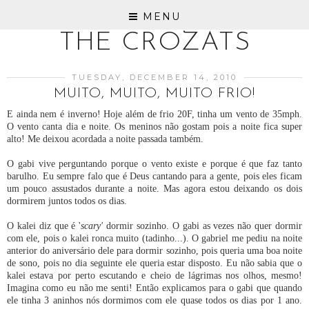
MENU
THE CROZATS
TUESDAY, DECEMBER 14, 2010
MUITO, MUITO, MUITO FRIO!
E ainda nem é inverno! Hoje além de frio 20F, tinha um vento de 35mph.
O vento canta dia e noite. Os meninos não gostam pois a noite fica super
alto! Me deixou acordada a noite passada também.
O gabi vive perguntando porque o vento existe e porque é que faz tanto
barulho. Eu sempre falo que é Deus cantando para a gente, pois eles ficam
um pouco assustados durante a noite. Mas agora estou deixando os dois
dormirem juntos todos os dias.
O kalei diz que é '
scary'
dormir sozinho. O gabi as vezes não quer dormir
com ele, pois o kalei ronca muito (tadinho...). O gabriel me pediu na noite
anterior do aniversário dele para dormir sozinho, pois queria uma boa noite
de sono, pois no dia seguinte ele queria estar disposto. Eu não sabia que o
kalei estava por perto escutando e cheio de lágrimas nos olhos, mesmo!
Imagina como eu não me senti! Então explicamos para o gabi que quando
ele tinha 3 aninhos nós dormimos com ele quase todos os dias por 1 ano.