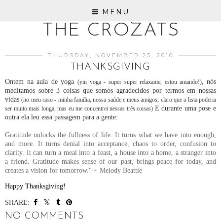
MENU
THE CROZATS
THURSDAY, NOVEMBER 25, 2010
THANKSGIVING
Ontem na aula de yoga
nós
(yin yoga - super super relaxante, estou amando!),
meditamos sobre 3 coisas que somos agradecidos por termos em nossas
vidas
(no meu caso - minha família, nossa saúde e meus amigos, claro que a lista poderia
E durante uma pose e
ser muito mais longa, mas eu me concentrei nessas três coisas)
outra ela leu essa passagem para a gente:
Gratitude unlocks the fullness of life. It turns what we have into enough,
and more. It turns denial into acceptance, chaos to order, confusion to
clarity. It can turn a meal into a feast, a house into a home, a stranger into
a friend. Gratitude makes sense of our past, brings peace for today, and
creates a vision for tomorrow." ~ Melody Beattie
Happy Thanksgiving!
SHARE:
NO COMMENTS