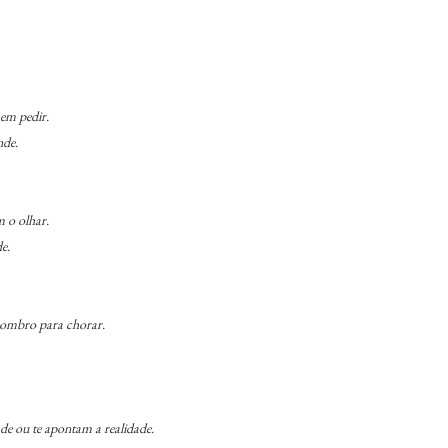
em pedir.
nde.
 o olhar.
e.
 ombro para chorar.
de ou te apontam a realidade.